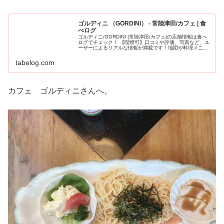
ゴルディニ （GORDINI） - 常陸津田/カフェ | 食
べログ
ゴルディニ/GORDINI (常陸津田/カフェ)の店舗情報は食べ
ログでチェック！ 【喫煙可】口コミや評価、写真など、ユ
ーザーによるリアルな情報が満載です！地図や料理メニュ
ーなどの詳細情報も充実。
tabelog.com
カフェ ゴルディニさんへ。