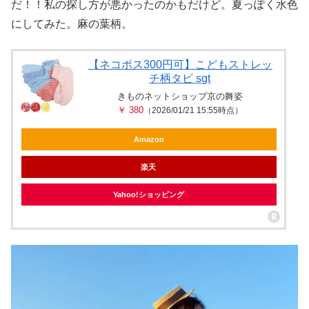
だ！！私の探し方が悪かったのかもだけど。夏っぽく水色
にしてみた。麻の葉柄。
【ネコポス300円可】こどもストレッ
チ柄タビ sgt
きものネットショップ京の舞姿
￥ 380
（2026/01/21 15:55時点）
Amazon
楽天
Yahoo!ショッピング