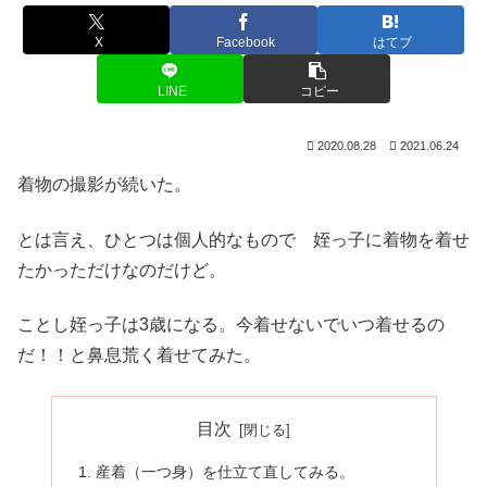
X
Facebook
はてブ
LINE
コピー
2020.08.28
2021.06.24
着物の撮影が続いた。
とは言え、ひとつは個人的なもので 姪っ子に着物を着せ
たかっただけなのだけど。
ことし姪っ子は3歳になる。今着せないでいつ着せるの
だ！！と鼻息荒く着せてみた。
目次
産着（一つ身）を仕立て直してみる。