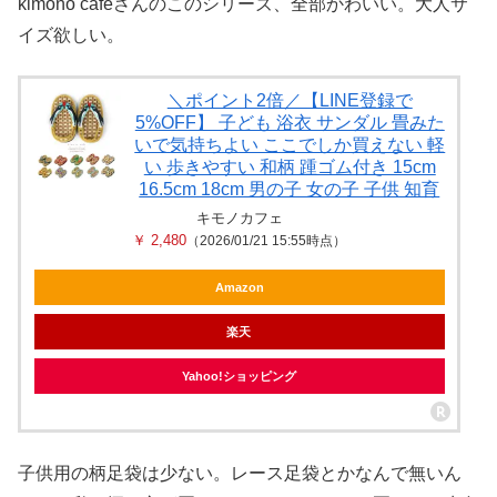
kimono cafeさんのこのシリーズ、全部かわいい。大人サ
イズ欲しい。
＼ポイント2倍／【LINE登録で
5%OFF】 子ども 浴衣 サンダル 畳みた
いで気持ちよい ここでしか買えない 軽
い 歩きやすい 和柄 踵ゴム付き 15cm
16.5cm 18cm 男の子 女の子 子供 知育
キモノカフェ
￥ 2,480
（2026/01/21 15:55時点）
Amazon
楽天
Yahoo!ショッピング
子供用の柄足袋は少ない。レース足袋とかなんで無いん