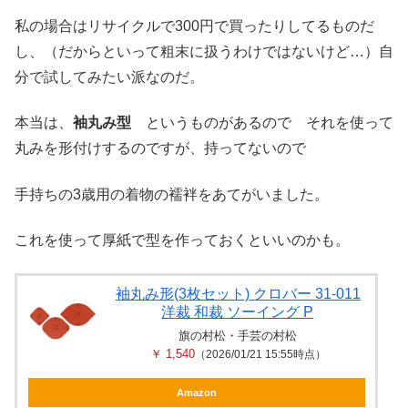
私の場合はリサイクルで300円で買ったりしてるものだ
し、（だからといって粗末に扱うわけではないけど…）自
分で試してみたい派なのだ。
本当は、
袖丸み型
というものがあるので それを使って
丸みを形付けするのですが、持ってないので
手持ちの3歳用の着物の襦袢をあてがいました。
これを使って厚紙で型を作っておくといいのかも。
袖丸み形(3枚セット) クロバー 31-011
洋裁 和裁 ソーイング P
旗の村松・手芸の村松
￥ 1,540
（2026/01/21 15:55時点）
Amazon