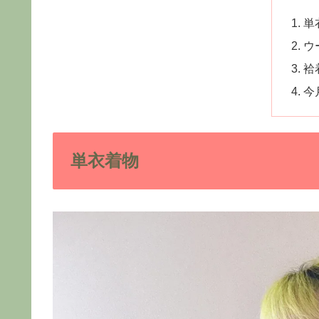
単
ウ
袷
今
単衣着物