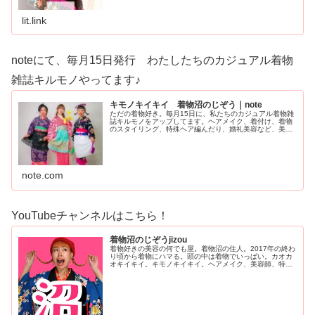
lit.link
noteにて、毎月15日発行 わたしたちのカジュアル着物
雑誌キルモノやってます♪
キモノキイキイ 着物沼のじぞう｜note
ただの着物好き。毎月15日に、私たちのカジュアル着物雑
誌キルモノをアップしてます。ヘアメイク、着付け、着物
のスタイリング、特殊ヘア編んだり、婚礼美容など、美容
全般何でもやってます。ゆるゆるYouTubeも。
note.com
YouTubeチャンネルはこちら！
着物沼のじぞうjizou
着物好きの美容の何でも屋。着物沼の住人。2017年の終わ
り頃から着物にハマる。頭の中は着物でいっぱい。カオカ
オキイキイ。キモノキイキイ。ヘアメイク、美容師、特殊
ヘア、着付師じぞう（ふるやかおり）のチャンネル。主に
着付けとヘアセット動画です。