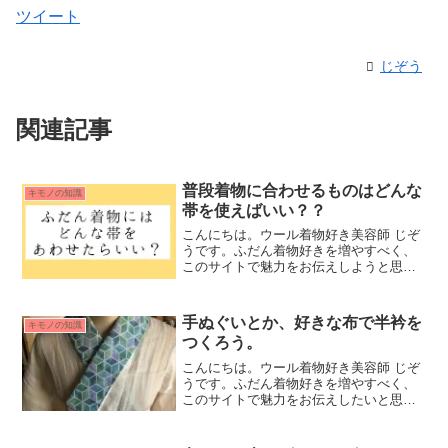
ツイート
じぞう
関連記事
普段着物に合わせるものはどんな
キモノの知識
帯を使えばいい？？
こんにちは。ウール着物好き美容師 じぞ
うです。ふだん着物好きを増やすべく、
このサイトで魅力をお伝えしようと思っ
てます。普段着物に合わせるものはどん
な帯を使えばいい？着物を普段に着る
時、帯はどんなものを使えばいいの？あ
手ぬぐいとか、好きな布で半衿を
キモノの知識
んまり難しく考える必要は...
つくろう。
こんにちは。ウール着物好き美容師 じぞ
うです。ふだん着物好きを増やすべく、
このサイトで魅力をお伝えしたいと思っ
ています。自分で半衿をつくろう半衿、
見えるのはわずかなスペースですが、顔
周りなのでかなり印象を左右します。ち