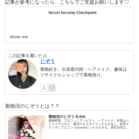
記事が参考になったら、こちらでご支援お願いします♡
Vercel Security Checkpoint
ofuse.me
この記事を書いた人
じぞう
着物好き。出張着付師・ヘアメイク。趣味は
リサイクルショップで着物漁り。
着物沼のじぞうとは？？
着物沼のじぞう lit.link
着物変態、プロごっこアソビスト、ヘアメイク、本業はヘ
アメイクだけど、着付けもスタイリングもするし、架空テ
クノポップユニットjizoamiだったりもする。変幻自在なた
だの着物好き。性神信仰研究家。、SNS、画像、音楽、動
画、個性とスタイルを１…