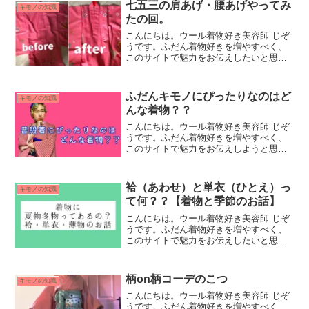
七五三の肩あげ・腰あげやってみ
キモノの知識
なみに、半衿ってコレの...
たの回。
こんにちは。ウール着物好き美容師 じぞ
うです。ふだん着物好きを増やすべく、
このサイトで魅力をお伝えしたいと思っ
ています。今回、ふだん着物 ではなく、
おもいっきり晴れ着のお話ですが、友人
から七五三の着付けとヘアメイクの依頼
ふだんキモノにぴったりなのはど
キモノの知識
があったので 、せっ...
んな着物？？
こんにちは。ウール着物好き美容師 じぞ
うです。ふだん着物好きを増やすべく、
このサイトで魅力をお伝えしようと思っ
てます。ふだんキモノにぴったりなのは
どんな着物？？着物には格というものが
あります。TPOみたいなものです。ふだ
袷（あわせ）と単衣（ひとえ）っ
キモノの知識
ん無意識で選んでると...
て何？？【着物と季節のお話】
こんにちは。ウール着物好き美容師 じぞ
うです。ふだん着物好きを増やすべく、
このサイトで魅力をお伝えしたいと思っ
ています。着物に夏物、冬物ってある
の？？どう違うの？？洋服も、夏物、冬
物それぞれありますよね。当たり前に普
柄on柄コーデのこつ
キモノの知識
段着てるから、素材や袖の...
こんにちは。ウール着物好き美容師 じぞ
うです。ふだん着物好きを増やすべく、