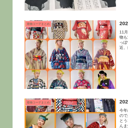
2
着物コーデまとめ
11
物も
っぽ
近、
20
着物コーデまとめ
今年
ので
とう
んま