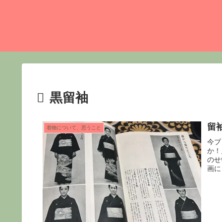
黒留袖
留
着物について、思うこと
今ブ
か！
のせ
画に