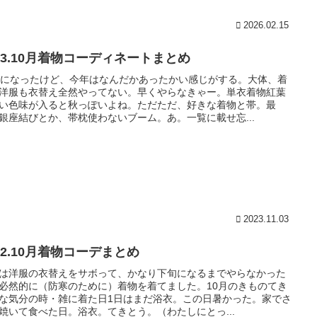
2026.02.15
023.10月着物コーディネートまとめ
月になったけど、今年はなんだかあったかい感じがする。大体、着
洋服も衣替え全然やってない。早くやらなきゃー。単衣着物紅葉
い色味が入ると秋っぽいよね。ただただ、好きな着物と帯。最
銀座結びとか、帯枕使わないブーム。あ。一覧に載せ忘...
2023.11.03
22.10月着物コーデまとめ
は洋服の衣替えをサボって、かなり下旬になるまでやらなかった
必然的に（防寒のために）着物を着てました。10月のきものてき
な気分の時・雑に着た日1日はまだ浴衣。この日暑かった。家でさ
焼いて食べた日。浴衣。てきとう。（わたしにとっ...