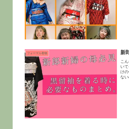
新
フォーマル着物
こん
いて
けの
ない