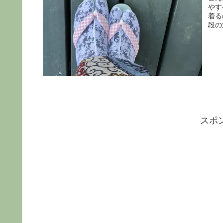
やす
着る
段の
スポ